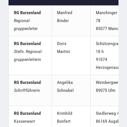
RG Burzenland
Manfred
Manchinger Str.
Regional-
Binder
78
gruppenleiter
85077 Manching
RG Burzenland
Doris
Schützengraben
Stellv. Regional-
Martini
18 h
gruppenleiterin
91074
Herzogenaurach
RG Burzenland
Angelika
Weinbergweg 32
Schriftführerin
Schnabel
89075 Ulm
RG Burzenland
Krimhild
Siedlerweg 45,
Kassenwart
Bonfert
86169 Augsburg