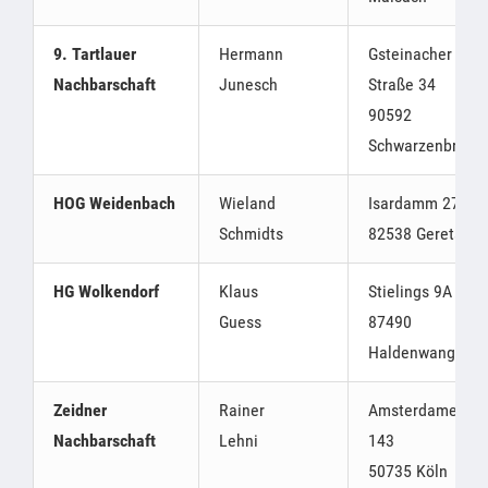
9. Tartlauer
Hermann
Gsteinacher
Nachbarschaft
Junesch
Straße 34
90592
Schwarzenbruck
HOG Weidenbach
Wieland
Isardamm 27
Schmidts
82538 Geretsrie
HG Wolkendorf
Klaus
Stielings 9A
Guess
87490
Haldenwang
Zeidner
Rainer
Amsterdamer Str
Nachbarschaft
Lehni
143
50735 Köln