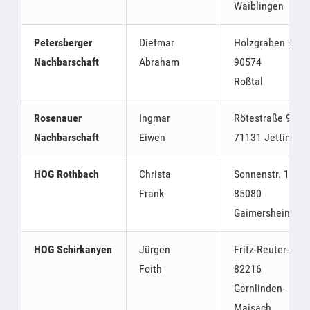
Waiblinge
Petersberger
Dietmar
Holzgraben 24,
Nachbarschaft
Abraham
90574
Roßtal
Rosenauer
Ingmar
Rötestraße 9
Nachbarschaft
Eiwen
71131 Jettingen
HOG Rothbach
Christa
Sonnenstr. 11a
Frank
85080
Gaimersheim
HOG Schirkanyen
Jürgen
Fritz-Reuter-Str. 
Foith
82216
Gernlinden-
Maisach