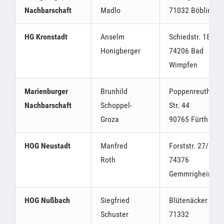
Nachbarschaft
Madlo
71032 Böblingen
HG Kronstadt
Anselm
Schiedstr. 18
Honigberger
74206 Bad
Wimpfen
Marienburger
Brunhild
Poppenreuther
Nachbarschaft
Schoppel-
Str. 44
Groza
90765 Fürth
HOG Neustadt
Manfred
Forststr. 27/1
Roth
74376
Gemmrigheim
HOG Nußbach
Siegfried
Blütenäcker 30,
Schuster
71332