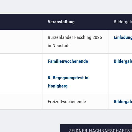
Veranstaltung
Bildergal
Burzenländer Fasching 2025
Einladun
in Neustadt
Familienwochenende
Bildergal
5. Begegnungsfest in
Honigberg
Freizeitwochenende
Bildergal
ZEIDNER NACHBARSCHAFTST