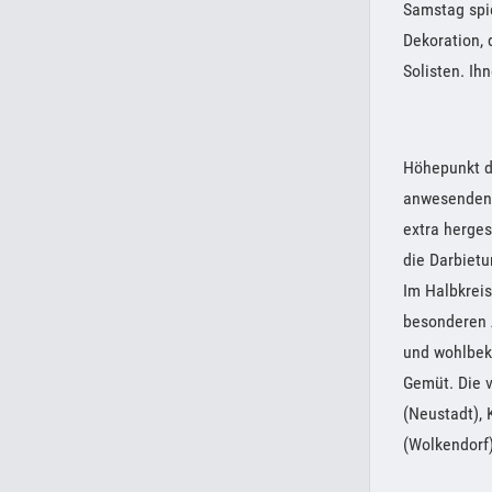
Samstag spi
Dekoration, 
Solisten. Ih
Höhepunkt d
anwesenden 
extra herges
die Darbietu
Im Halbkreis
besonderen 
und wohlbek
Gemüt. Die v
(Neustadt), 
(Wolkendorf)