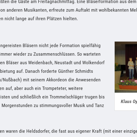
üßten die Gäste am Freitagnachmittag. Eine Bläserformation aus dem
von anderen Musikanten, erfreute zum Auftakt mit wohlbekannten Mel
n nicht lange auf ihren Plätzen hielten.
ngereisten Bläsern nicht jede Formation spielfähig
 immer wieder zu Zusammenschlüssen. So warteten
gten Bläser aus Weidenbach, Neustadt und Wolkendorf
rbietung auf. Danach forderte Günther Schmidts
/Nußbach) mit seinem Akkordeon die Anwesenden
n auf, aber auch ein Trompeteter, weitere
isten und schließlich ein Trommelschläger trugen bis
Klaus O
en Morgenstunden zu stimmungsvoller Musik und Tanz
ten waren die Heldsdorfer, die fast aus eigener Kraft (mit einer einzi