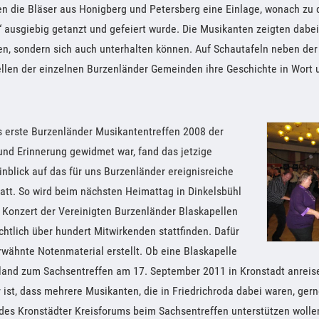
n die Bläser aus Honigberg und Petersberg eine Einlage, wonach zu
s“ ausgiebig getanzt und gefeiert wurde. Die Musikanten zeigten dabei,
n, sondern sich auch unterhalten können. Auf Schautafeln neben der
llen der einzelnen Burzenländer Gemeinden ihre Geschichte in Wort u
 erste Burzenländer Musikantentreffen 2008 der
nd Erinnerung gewidmet war, fand das jetzige
inblick auf das für uns Burzenländer ereignisreiche
att. So wird beim nächsten Heimattag in Dinkelsbühl
 Konzert der Vereinigten Burzenländer Blaskapellen
chtlich über hundert Mitwirkenden stattfinden. Dafür
wähnte Notenmaterial erstellt. Ob eine Blaskapelle
land zum Sachsentreffen am 17. September 2011 in Kronstadt anreise
r ist, dass mehrere Musikanten, die in Friedrichroda dabei waren, ger
des Kronstädter Kreisforums beim Sachsentreffen unterstützen wolle