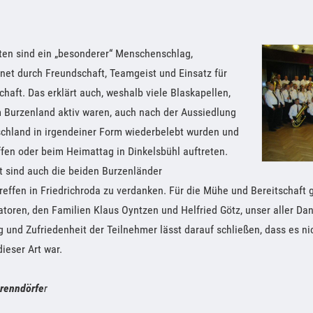
ten sind ein „besonderer“ Menschenschlag,
net durch Freundschaft, Teamgeist und Einsatz für
haft. Das erklärt auch, weshalb viele Blaskapellen,
m Burzenland aktiv waren, auch nach der Aussiedlung
schland in irgendeiner Form wiederbelebt wurden und
fen oder beim Heimattag in Dinkelsbühl auftreten.
t sind auch die beiden Burzenländer
effen in Friedrichroda zu verdanken. Für die Mühe und Bereitschaft g
toren, den Familien Klaus Oyntzen und Helfried Götz, unser aller Da
 und Zufriedenheit der Teilnehmer lässt darauf schließen, dass es nic
ieser Art war.
Brenndörfe
r