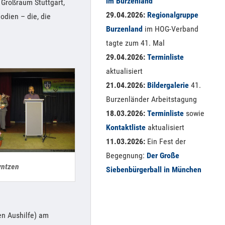
im Burzenland
 Großraum Stuttgart,
29.04.2026:
Regionalgruppe
odien – die, die
Burzenland
im HOG-Verband
tagte zum 41. Mal
29.04.2026:
Terminliste
aktualisiert
21.04.2026:
Bildergalerie
41.
Burzenländer Arbeitstagung
18.03.2026:
Terminliste
sowie
Kontaktliste
aktualisiert
11.03.2026:
Ein Fest der
Begegnung:
Der Große
yntzen
Siebenbürgerball in München
gen Aushilfe) am