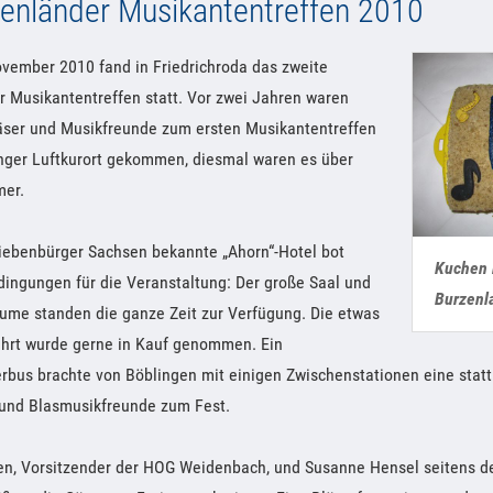
zenländer Musikantentreffen 2010
ovember 2010 fand in Friedrichroda das zweite
 Musikantentreffen statt. Vor zwei Jahren waren
äser und Musikfreunde zum ersten Musikantentreffen
inger Luftkurort gekommen, diesmal waren es über
mer.
Siebenbürger Sachsen bekannte „Ahorn“-Hotel bot
Kuchen 
ingungen für die Veranstaltung: Der große Saal und
Burzenl
äume standen die ganze Zeit zur Verfügung. Die etwas
ahrt wurde gerne in Kauf genommen. Ein
bus brachte von Böblingen mit einigen Zwischenstationen eine statt
und Blasmusikfreunde zum Fest.
en, Vorsitzender der HOG Weidenbach, und Susanne Hensel seitens de