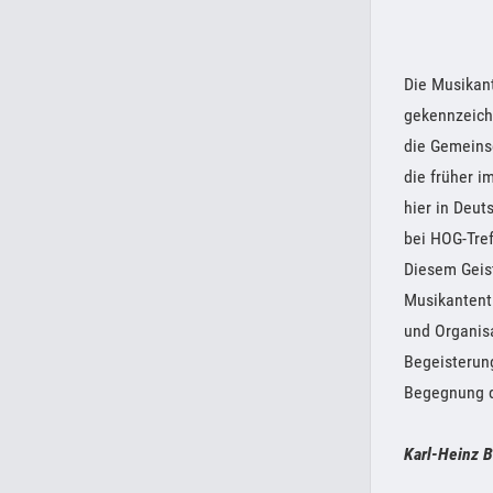
Die Musikan
gekennzeich
die Gemeinsc
die früher i
hier in Deut
bei HOG-Tref
Diesem Geis
Musikantentr
und Organisa
Begeisterung
Begegnung d
Karl-Heinz 