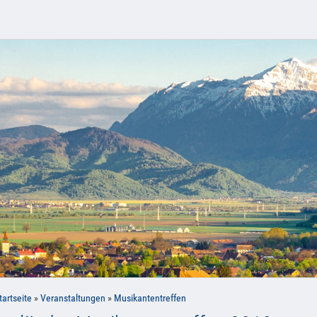
tartseite
»
Veranstaltungen
»
Musikantentreffen