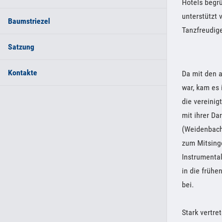
Hotels begr
unterstützt 
Baumstriezel
Tanzfreudige
Satzung
Kontakte
Da mit den a
war, kam es
die vereini
mit ihrer Da
(Weidenbach
zum Mitsinge
Instrumental
in die früh
bei.
Stark vertre