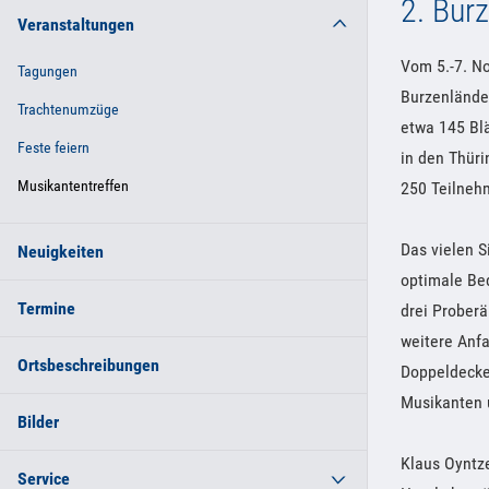
2. Bur
Veranstaltungen
Vom 5.-7. N
Tagungen
Burzenländer
Trachtenumzüge
etwa 145 Bl
Feste feiern
in den Thür
Musikantentreffen
250 Teilneh
Das vielen 
Neuigkeiten
optimale Bed
Termine
drei Prober
weitere Anf
Ortsbeschreibungen
Doppeldecker
Musikanten 
Bilder
Klaus Oyntz
Service