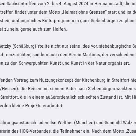
en Sachsentreffen vom 2. bis 4. August 2024 in Hermannstadt, die in
reffen findet unter dem Motto „Heimat ohne Grenzen“ statt und ist de
st ein umfangreiches Kulturprogramm in ganz Siebenbürgen zu planen.
bei zu sein, gerne auch zum Helfen.
etzky (Schäßburg) stellte nicht nur seine Idee vor, siebenbürgische 
aft einzurichten, sondern auch den Verein Martinus, der verschieden
n zu den Schwerpunkten Kunst und Kunst in der Natur organisiert.
fenden Vortrag zum Nutzungskonzept der Kirchenburg in Streitfort hie
/Hessen). Die Reisen mit seinem Vater nach Siebenbürgen weckten se
Streitfort, die in einem außerordentlich schlechten Zustand ist. Mit H
den kleine Projekte erarbeitet.
fahrungsaustausch luden Ilse Welther (München) und Sunnhild Walzer
hrerin des HOG-Verbandes, die Teilnehmer ein. Nach dem Motto „Zusa