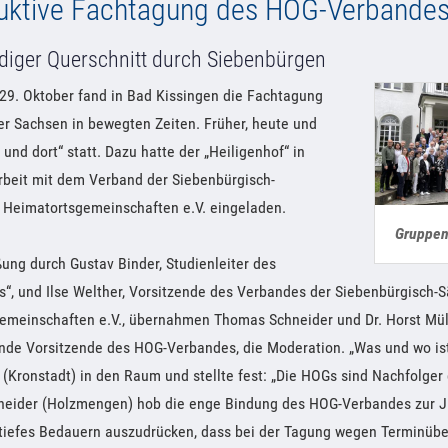
uktive Fachtagung des HOG-Verbande
ndiger Querschnitt durch Siebenbürgen
29. Oktober fand in Bad Kissingen die Fachtagung
r Sachsen in bewegten Zeiten. Früher, heute und
 und dort“ statt. Dazu hatte der „Heiligenhof“ in
eit mit dem Verband der Siebenbürgisch-
 Heimatortsgemeinschaften e.V. eingeladen.
Gruppen
ng durch Gustav Binder, Studienleiter des
s“, und Ilse Welther, Vorsitzende des Verbandes der Siebenbürgisch-
emeinschaften e.V., übernahmen Thomas Schneider und Dr. Horst Müll
tende Vorsitzende des HOG-Verbandes, die Moderation. „Was und wo is
 (Kronstadt) in den Raum und stellte fest: „Die HOGs sind Nachfolger
eider (Holzmengen) hob die enge Bindung des HOG-Verbandes zur J
g tiefes Bedauern auszudrücken, dass bei der Tagung wegen Terminüb