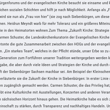
ürgenforums und der evangelischen Kirche besucht sie einsame und
ichen sozialen Schichten und hilft je nach Möglichkeit. Anfangs als „
wird sie nun als „Frau von hier“ (sie zog nach Siebenbürgen, um diese
n. Heidrun Meyndt warb für mehr Toleranz und ein größeres Mitein
ie in den Heimatorten wohnen.Zum Thema „Zukunft Kirche: Strateg
armen Schuster, die Landeskirchenkuratorin der Evangelischen Kirche
betonte die gute Zusammenarbeit zwischen den HOGs und der evangeli
. „Ein starkes Team“, welches in der Pflicht stünde, unser Erbe so zu 
Generation zum Fortführen unserer Tradition weitergegeben werden k
abe, die aber durch viele Ideen und Strategien der Kirche und durch 
t der Siebenbürger Sachsen machbar sei. Am Beispiel der Kleinschen
erläuterte sie die Zukunft der Kirche in Siebenbürgen: In erster Lini
n zugänglich gemacht werden. Carmen Schuster, die das Privileg hat,
bt eine Kulturkirche mit Ausstellungen, Konzerten und anderen Veran
n sächsischen Horizont hinaus gehen. Die Heimatkirche habe es sich
nschaft zu stärken, durch Transparenz und nachhaltiges Handeln. Um