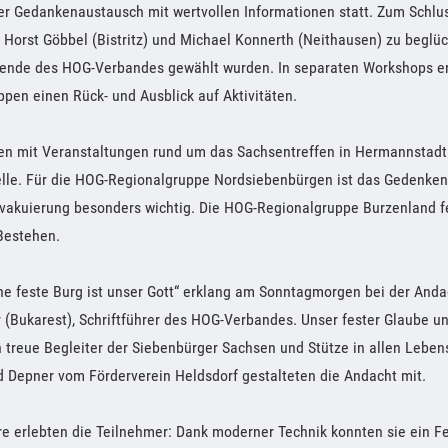
er Gedankenaustausch mit wertvollen Informationen statt. Zum Schlus
 Horst Göbbel (Bistritz) und Michael Konnerth (Neithausen) zu beglü
zende des HOG-Verbandes gewählt wurden. In separaten Workshops er
pen einen Rück- und Ausblick auf Aktivitäten.
en mit Veranstaltungen rund um das Sachsentreffen in Hermannstadt
elle. Für die HOG-Regionalgruppe Nordsiebenbürgen ist das Gedenken
vakuierung besonders wichtig. Die HOG-Regionalgruppe Burzenland fe
Bestehen.
ne feste Burg ist unser Gott“ erklang am Sonntagmorgen bei der Anda
(Bukarest), Schriftführer des HOG-Verbandes. Unser fester Glaube u
 treue Begleiter der Siebenbürger Sachsen und Stütze in allen Lebe
 Depner vom Förderverein Heldsdorf gestalteten die Andacht mit.
e erlebten die Teilnehmer: Dank moderner Technik konnten sie ein F