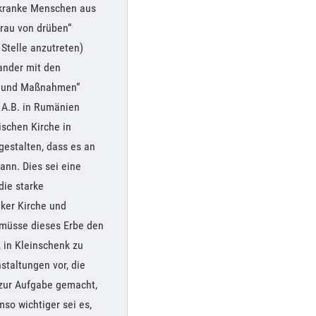
 kranke Menschen aus
Frau von drüben“
 Stelle anzutreten)
ander mit den
ie und Maßnahmen“
 A.B. in Rumänien
schen Kirche in
gestalten, dass es an
ann. Dies sei eine
die starke
ker Kirche und
e müsse dieses Erbe den
 in Kleinschenk zu
staltungen vor, die
 zur Aufgabe gemacht,
so wichtiger sei es,