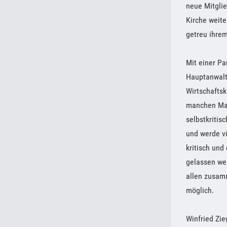
neue Mitgli
Kirche weite
getreu ihrem
Mit einer Pa
Hauptanwalt 
Wirtschaftsk
manchen Man
selbstkritis
und werde vi
kritisch und
gelassen wer
allen zusam
möglich.
Winfried Zie