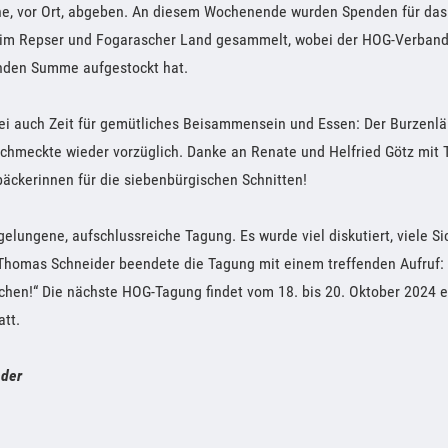
ne, vor Ort, abgeben. An diesem Wochenende wurden Spenden für das 
 im Repser und Fogarascher Land gesammelt, wobei der HOG-Verband 
nden Summe aufgestockt hat.
bei auch Zeit für gemütliches Beisammensein und Essen: Der Burzenlä
schmeckte wieder vorzüglich. Danke an Renate und Helfried Götz mit
äckerinnen für die siebenbürgischen Schnitten!
gelungene, aufschlussreiche Tagung. Es wurde viel diskutiert, viele 
Thomas Schneider beendete die Tagung mit einem treffenden Aufruf: 
chen!“ Die nächste HOG-Tagung findet vom 18. bis 20. Oktober 2024 e
att.
nder