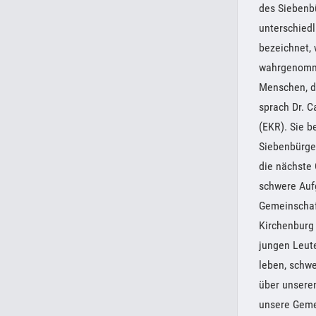
des Siebenb
unterschiedl
bezeichnet, 
wahrgenomme
Menschen, d
sprach Dr. C
(EKR). Sie 
Siebenbürgen
die nächste 
schwere Aufg
Gemeinschaf
Kirchenburg 
jungen Leute
leben, schwe
über unsere
unsere Gemei