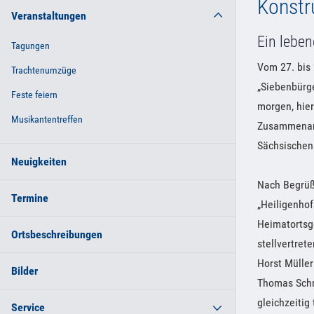
Konstr
Veranstaltungen
Ein lebe
Tagungen
Vom 27. bis 
Trachtenumzüge
„Siebenbürge
Feste feiern
morgen, hier
Musikantentreffen
Zusammenarb
Sächsischen
Neuigkeiten
Nach Begrüßu
Termine
„Heiligenhof
Heimatortsg
Ortsbeschreibungen
stellvertre
Horst Müller
Bilder
Thomas Schn
gleichzeiti
Service