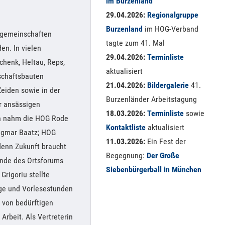
im Burzenland
29.04.2026:
Regionalgruppe
Burzenland
im HOG-Verband
tsgemeinschaften
tagte zum 41. Mal
en. In vielen
29.04.2026:
Terminliste
chenk, Heltau, Reps,
aktualisiert
schaftsbauten
21.04.2026:
Bildergalerie
41.
Zeiden sowie in der
Burzenländer Arbeitstagung
er ansässigen
18.03.2026:
Terminliste
sowie
hen nahm die HOG Rode
Kontaktliste
aktualisiert
Dagmar Baatz; HOG
11.03.2026:
Ein Fest der
denn Zukunft braucht
Begegnung:
Der Große
zende des Ortsforums
Siebenbürgerball in München
rigoriu stellte
üge und Vorlesestunden
g von bedürftigen
Arbeit. Als Vertreterin