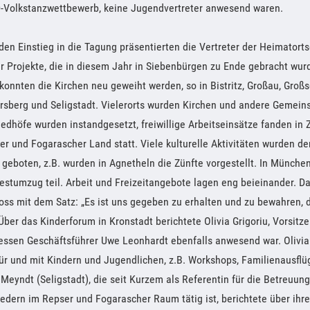
-Volkstanzwettbewerb, keine Jugendvertreter anwesend waren.
en Einstieg in die Tagung präsentierten die Vertreter der Heimator
r Projekte, die in diesem Jahr in Siebenbürgen zu Ende gebracht wurd
konnten die Kirchen neu geweiht werden, so in Bistritz, Großau, Großs
ersberg und Seligstadt. Vielerorts wurden Kirchen und andere Gemein
riedhöfe wurden instandgesetzt, freiwillige Arbeitseinsätze fanden in 
r und Fogarascher Land statt. Viele kulturelle Aktivitäten wurden d
 geboten, z.B. wurden in Agnetheln die Zünfte vorgestellt. In Münc
estumzug teil. Arbeit und Freizeitangebote lagen eng beieinander. 
oss mit dem Satz: „Es ist uns gegeben zu erhalten und zu bewahren, 
Über das Kinderforum in Kronstadt berichtete Olivia Grigoriu, Vorsit
essen Geschäftsführer Uwe Leonhardt ebenfalls anwesend war. Olivia G
für und mit Kindern und Jugendlichen, z.B. Workshops, Familienausfl
 Meyndt (Seligstadt), die seit Kurzem als Referentin für die Betreuun
dern im Repser und Fogarascher Raum tätig ist, berichtete über ihre 