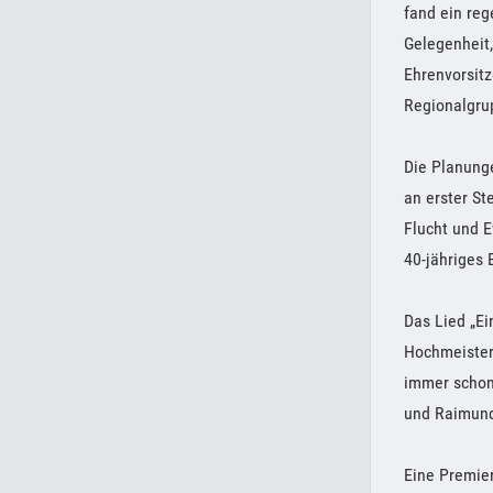
fand ein reg
Gelegenheit,
Ehrenvorsit
Regionalgrup
Die Planung
an erster St
Flucht und E
40-jähriges 
Das Lied „Ei
Hochmeister 
immer schon
und Raimund
Eine Premier