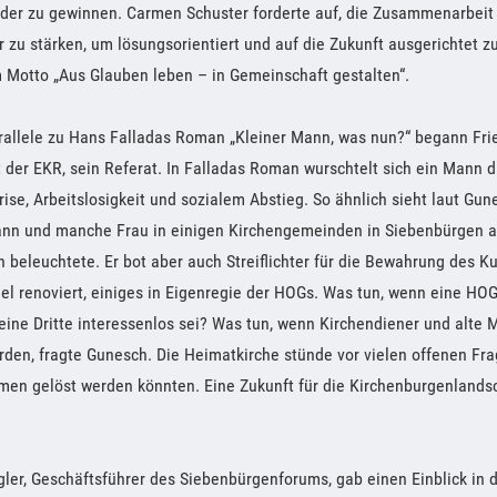
eder zu gewinnen. Carmen Schuster forderte auf, die Zusammenarbeit
r zu stärken, um lösungsorientiert und auf die Zukunft ausgerichtet z
 Motto „Aus Glauben leben – in Gemeinschaft gestalten“.
rallele zu Hans Falladas Roman „Kleiner Mann, was nun?“ begann Fri
der EKR, sein Referat. In Falladas Roman wurschtelt sich ein Mann d
rise, Arbeitslosigkeit und sozialem Abstieg. So ähnlich sieht laut Gune
n und manche Frau in einigen Kirchengemeinden in Siebenbürgen aus
ch beleuchtete. Er bot aber auch Streiflichter für die Bewahrung des K
el renoviert, einiges in Eigenregie der HOGs. Was tun, wenn eine HOG
 eine Dritte interessenlos sei? Was tun, wenn Kirchendiener und alte 
den, fragte Gunesch. Die Heimatkirche stünde vor vielen offenen Fra
men gelöst werden könnten. Eine Zukunft für die Kirchenburgenlandsc
gler, Geschäftsführer des Siebenbürgenforums, gab einen Einblick in