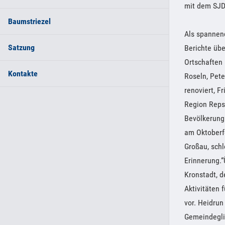
mit dem SJD
Baumstriezel
Als spannend
Satzung
Berichte übe
Ortschaften 
Kontakte
Roseln, Pet
renoviert, F
Region Repse
Bevölkerung
am Oktoberf
Großau, schl
Erinnerung.“
Kronstadt, d
Aktivitäten 
vor. Heidrun
Gemeindeglie